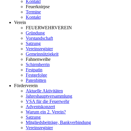
Kontakt
Feuerknirpse
Termine
Kontakt
Verein
FEUERWEHRVEREIN
Gründung
Vorstandschaft
Satzung
Vereinsregister
Gemeinnützigkeit
Fahnenweihe
Schirmherrin
Festpatin
Festgefolge
Patenbitten
Förderverein
Aktuelle Aktivitäten
Jahreshauptversammlung
VSA für die Feuerwehr
Adventskonzert
Warum ein 2. Verein?
Satzung
Mitgliedsbeiträge, Bankverbindung
Vereinsregister