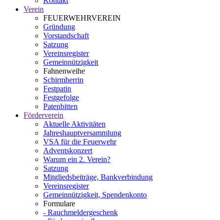
Kontakt
Verein
FEUERWEHRVEREIN
Gründung
Vorstandschaft
Satzung
Vereinsregister
Gemeinnützigkeit
Fahnenweihe
Schirmherrin
Festpatin
Festgefolge
Patenbitten
Förderverein
Aktuelle Aktivitäten
Jahreshauptversammlung
VSA für die Feuerwehr
Adventskonzert
Warum ein 2. Verein?
Satzung
Mitgliedsbeiträge, Bankverbindung
Vereinsregister
Gemeinnützigkeit, Spendenkonto
Formulare
- Rauchmeldergeschenk