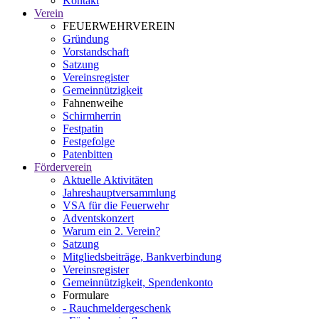
Kontakt
Verein
FEUERWEHRVEREIN
Gründung
Vorstandschaft
Satzung
Vereinsregister
Gemeinnützigkeit
Fahnenweihe
Schirmherrin
Festpatin
Festgefolge
Patenbitten
Förderverein
Aktuelle Aktivitäten
Jahreshauptversammlung
VSA für die Feuerwehr
Adventskonzert
Warum ein 2. Verein?
Satzung
Mitgliedsbeiträge, Bankverbindung
Vereinsregister
Gemeinnützigkeit, Spendenkonto
Formulare
- Rauchmeldergeschenk