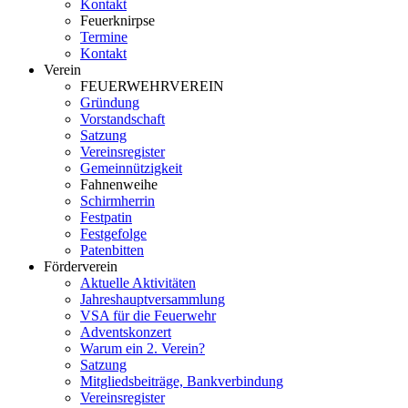
Kontakt
Feuerknirpse
Termine
Kontakt
Verein
FEUERWEHRVEREIN
Gründung
Vorstandschaft
Satzung
Vereinsregister
Gemeinnützigkeit
Fahnenweihe
Schirmherrin
Festpatin
Festgefolge
Patenbitten
Förderverein
Aktuelle Aktivitäten
Jahreshauptversammlung
VSA für die Feuerwehr
Adventskonzert
Warum ein 2. Verein?
Satzung
Mitgliedsbeiträge, Bankverbindung
Vereinsregister