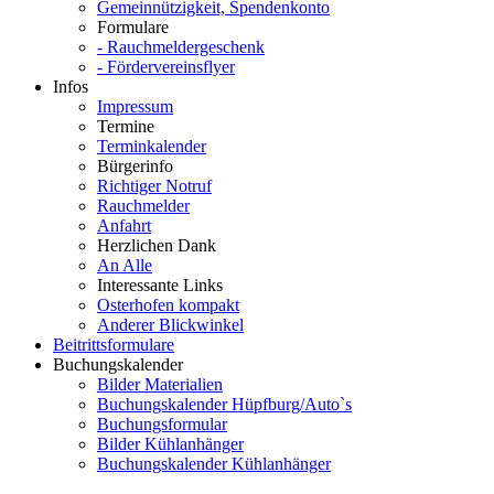
Gemeinnützigkeit, Spendenkonto
Formulare
- Rauchmeldergeschenk
- Fördervereinsflyer
Infos
Impressum
Termine
Terminkalender
Bürgerinfo
Richtiger Notruf
Rauchmelder
Anfahrt
Herzlichen Dank
An Alle
Interessante Links
Osterhofen kompakt
Anderer Blickwinkel
Beitrittsformulare
Buchungskalender
Bilder Materialien
Buchungskalender Hüpfburg/Auto`s
Buchungsformular
Bilder Kühlanhänger
Buchungskalender Kühlanhänger