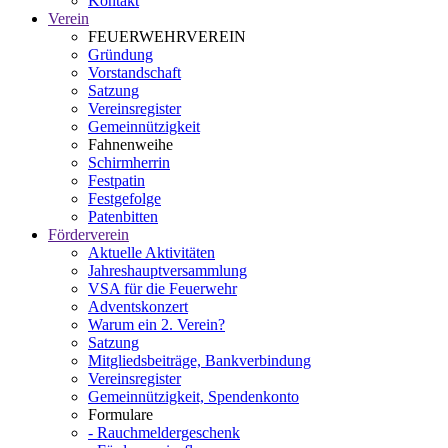
Kontakt
Verein
FEUERWEHRVEREIN
Gründung
Vorstandschaft
Satzung
Vereinsregister
Gemeinnützigkeit
Fahnenweihe
Schirmherrin
Festpatin
Festgefolge
Patenbitten
Förderverein
Aktuelle Aktivitäten
Jahreshauptversammlung
VSA für die Feuerwehr
Adventskonzert
Warum ein 2. Verein?
Satzung
Mitgliedsbeiträge, Bankverbindung
Vereinsregister
Gemeinnützigkeit, Spendenkonto
Formulare
- Rauchmeldergeschenk