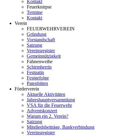
Kontakt
Feuerknirpse
Termine
Kontakt
Verein
FEUERWEHRVEREIN
Gründung
Vorstandschaft
Satzung
Vereinsregister
Gemeinnützigkeit
Fahnenweihe
Schirmherrin
Festpatin
Festgefolge
Patenbitten
Förderverein
Aktuelle Aktivitäten
Jahreshauptversammlung
VSA für die Feuerwehr
Adventskonzert
Warum ein 2. Verein?
Satzung
Mitgliedsbeiträge, Bankverbindung
Vereinsregister