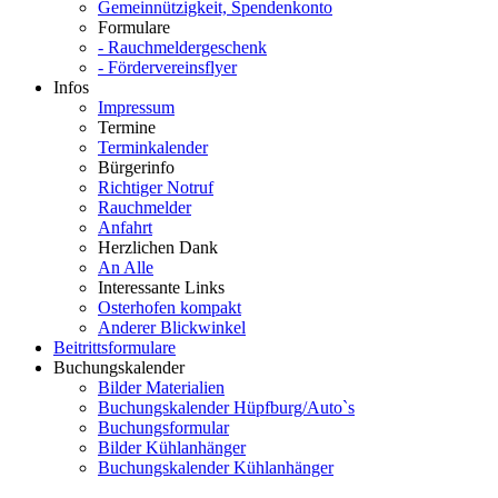
Gemeinnützigkeit, Spendenkonto
Formulare
- Rauchmeldergeschenk
- Fördervereinsflyer
Infos
Impressum
Termine
Terminkalender
Bürgerinfo
Richtiger Notruf
Rauchmelder
Anfahrt
Herzlichen Dank
An Alle
Interessante Links
Osterhofen kompakt
Anderer Blickwinkel
Beitrittsformulare
Buchungskalender
Bilder Materialien
Buchungskalender Hüpfburg/Auto`s
Buchungsformular
Bilder Kühlanhänger
Buchungskalender Kühlanhänger