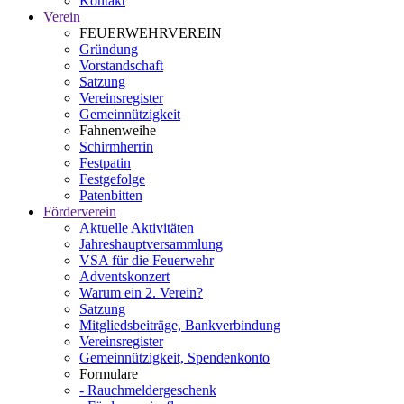
Kontakt
Verein
FEUERWEHRVEREIN
Gründung
Vorstandschaft
Satzung
Vereinsregister
Gemeinnützigkeit
Fahnenweihe
Schirmherrin
Festpatin
Festgefolge
Patenbitten
Förderverein
Aktuelle Aktivitäten
Jahreshauptversammlung
VSA für die Feuerwehr
Adventskonzert
Warum ein 2. Verein?
Satzung
Mitgliedsbeiträge, Bankverbindung
Vereinsregister
Gemeinnützigkeit, Spendenkonto
Formulare
- Rauchmeldergeschenk