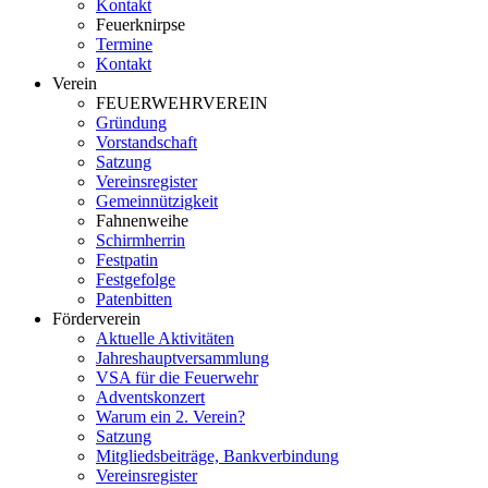
Kontakt
Feuerknirpse
Termine
Kontakt
Verein
FEUERWEHRVEREIN
Gründung
Vorstandschaft
Satzung
Vereinsregister
Gemeinnützigkeit
Fahnenweihe
Schirmherrin
Festpatin
Festgefolge
Patenbitten
Förderverein
Aktuelle Aktivitäten
Jahreshauptversammlung
VSA für die Feuerwehr
Adventskonzert
Warum ein 2. Verein?
Satzung
Mitgliedsbeiträge, Bankverbindung
Vereinsregister