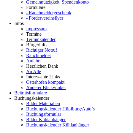
Gemeinnützigkeit, Spendenkonto
Formulare
- Rauchmeldergeschenk
- Fördervereinsflyer
Infos
Impressum
Termine
Terminkalender
Bürgerinfo
Richtiger Notruf
Rauchmelder
Anfahrt
Herzlichen Dank
An Alle
Interessante Links
Osterhofen kompakt
Anderer Blickwinkel
Beitrittsformulare
Buchungskalender
Bilder Materialien
Buchungskalender Hüpfburg/Auto`s
Buchungsformular
Bilder Kühlanhänger
Buchungskalender Kühlanhänger