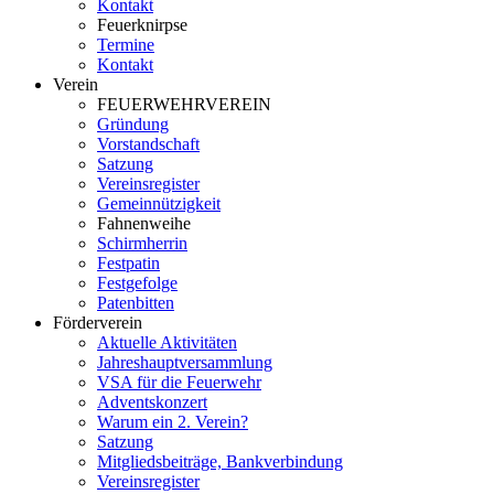
Kontakt
Feuerknirpse
Termine
Kontakt
Verein
FEUERWEHRVEREIN
Gründung
Vorstandschaft
Satzung
Vereinsregister
Gemeinnützigkeit
Fahnenweihe
Schirmherrin
Festpatin
Festgefolge
Patenbitten
Förderverein
Aktuelle Aktivitäten
Jahreshauptversammlung
VSA für die Feuerwehr
Adventskonzert
Warum ein 2. Verein?
Satzung
Mitgliedsbeiträge, Bankverbindung
Vereinsregister