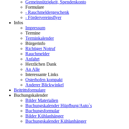
Gemeinnützigkeit, Spendenkonto
Formulare
- Rauchmeldergeschenk
- Fördervereinsflyer
Infos
Impressum
Termine
Terminkalender
Bürgerinfo
Richtiger Notruf
Rauchmelder
Anfahrt
Herzlichen Dank
An Alle
Interessante Links
Osterhofen kompakt
Anderer Blickwinkel
Beitrittsformulare
Buchungskalender
Bilder Materialien
Buchungskalender Hüpfburg/Auto`s
Buchungsformular
Bilder Kühlanhänger
Buchungskalender Kühlanhänger