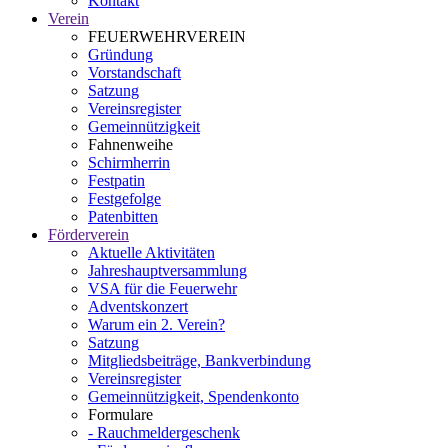
Kontakt
Verein
FEUERWEHRVEREIN
Gründung
Vorstandschaft
Satzung
Vereinsregister
Gemeinnützigkeit
Fahnenweihe
Schirmherrin
Festpatin
Festgefolge
Patenbitten
Förderverein
Aktuelle Aktivitäten
Jahreshauptversammlung
VSA für die Feuerwehr
Adventskonzert
Warum ein 2. Verein?
Satzung
Mitgliedsbeiträge, Bankverbindung
Vereinsregister
Gemeinnützigkeit, Spendenkonto
Formulare
- Rauchmeldergeschenk