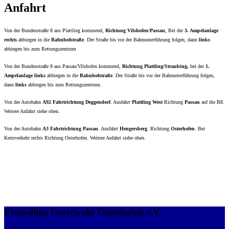
Anfahrt
Von der Bundesstraße 8 aus Plattling kommend,
Richtung Vilshofen/Passau
, Bei der
3. Ampelanlage
rechts
abbiegen in die
Bahnhofstraße
. Der Straße bis vor der Bahnunterführung folgen, dann
links
abbiegen bis zum Rettungszentrum
Von der Bundesstraße 8 aus Passau/Vilshofen kommend,
Richtung Plattling/Straubing,
bei der
1.
Ampelanlage links
abbiegen in die
Bahnhofstraße
. Der Straße bis vor der Bahnunterführung folgen,
dann
links
abbiegen bis zum Rettungszentrum.
Von der Autobahn
A92 Fahrtrichtung Deggendorf
. Ausfahrt
Plattling West
Richtung
Passau
auf die B8.
Weitere Anfahrt siehe oben.
Von der Autobahn
A3 Fahrtrichtung Passau
. Ausfahrt
Hengersberg
. Richtung
Osterhofen
. Bei
Kreisverkehr rechts Richtung Osterhofen. Weitere Anfahrt siehe oben.
Freiwillige Feuerwehr Osterhofen e.V.