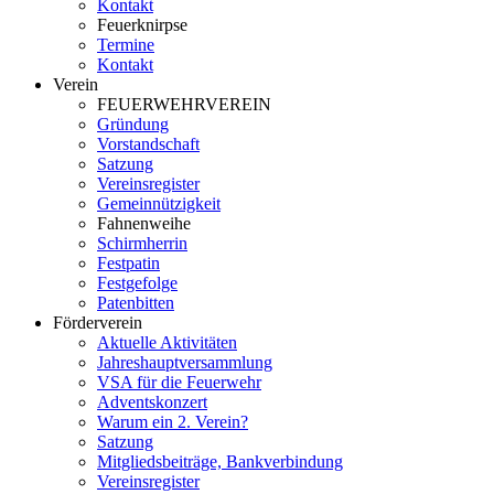
Kontakt
Feuerknirpse
Termine
Kontakt
Verein
FEUERWEHRVEREIN
Gründung
Vorstandschaft
Satzung
Vereinsregister
Gemeinnützigkeit
Fahnenweihe
Schirmherrin
Festpatin
Festgefolge
Patenbitten
Förderverein
Aktuelle Aktivitäten
Jahreshauptversammlung
VSA für die Feuerwehr
Adventskonzert
Warum ein 2. Verein?
Satzung
Mitgliedsbeiträge, Bankverbindung
Vereinsregister