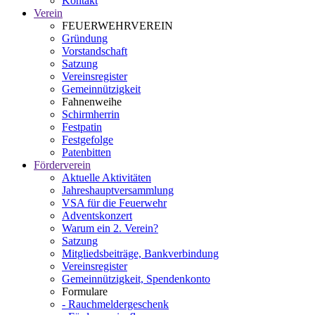
Kontakt
Verein
FEUERWEHRVEREIN
Gründung
Vorstandschaft
Satzung
Vereinsregister
Gemeinnützigkeit
Fahnenweihe
Schirmherrin
Festpatin
Festgefolge
Patenbitten
Förderverein
Aktuelle Aktivitäten
Jahreshauptversammlung
VSA für die Feuerwehr
Adventskonzert
Warum ein 2. Verein?
Satzung
Mitgliedsbeiträge, Bankverbindung
Vereinsregister
Gemeinnützigkeit, Spendenkonto
Formulare
- Rauchmeldergeschenk