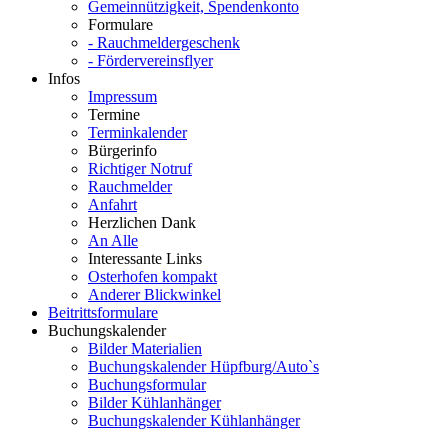
Gemeinnützigkeit, Spendenkonto
Formulare
- Rauchmeldergeschenk
- Fördervereinsflyer
Infos
Impressum
Termine
Terminkalender
Bürgerinfo
Richtiger Notruf
Rauchmelder
Anfahrt
Herzlichen Dank
An Alle
Interessante Links
Osterhofen kompakt
Anderer Blickwinkel
Beitrittsformulare
Buchungskalender
Bilder Materialien
Buchungskalender Hüpfburg/Auto`s
Buchungsformular
Bilder Kühlanhänger
Buchungskalender Kühlanhänger