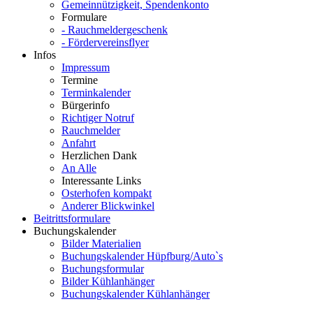
Gemeinnützigkeit, Spendenkonto
Formulare
- Rauchmeldergeschenk
- Fördervereinsflyer
Infos
Impressum
Termine
Terminkalender
Bürgerinfo
Richtiger Notruf
Rauchmelder
Anfahrt
Herzlichen Dank
An Alle
Interessante Links
Osterhofen kompakt
Anderer Blickwinkel
Beitrittsformulare
Buchungskalender
Bilder Materialien
Buchungskalender Hüpfburg/Auto`s
Buchungsformular
Bilder Kühlanhänger
Buchungskalender Kühlanhänger