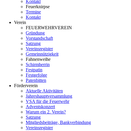
Kontakt
Feuerknirpse
Termine
Kontakt
Verein
FEUERWEHRVEREIN
Gründung
Vorstandschaft
Satzung
Vereinsregister
Gemeinnützigkeit
Fahnenweihe
Schirmherrin
Festpatin
Festgefolge
Patenbitten
Förderverein
Aktuelle Aktivitäten
Jahreshauptversammlung
VSA für die Feuerwehr
Adventskonzert
Warum ein 2. Verein?
Satzung
Mitgliedsbeiträge, Bankverbindung
Vereinsregister