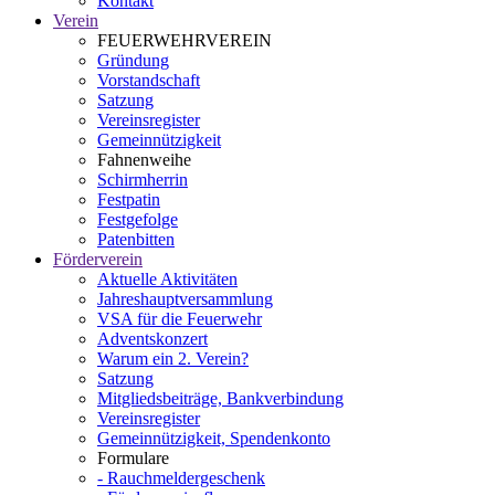
Kontakt
Verein
FEUERWEHRVEREIN
Gründung
Vorstandschaft
Satzung
Vereinsregister
Gemeinnützigkeit
Fahnenweihe
Schirmherrin
Festpatin
Festgefolge
Patenbitten
Förderverein
Aktuelle Aktivitäten
Jahreshauptversammlung
VSA für die Feuerwehr
Adventskonzert
Warum ein 2. Verein?
Satzung
Mitgliedsbeiträge, Bankverbindung
Vereinsregister
Gemeinnützigkeit, Spendenkonto
Formulare
- Rauchmeldergeschenk