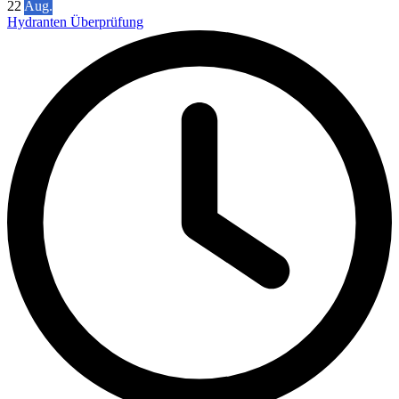
22
Aug.
Hydranten Überprüfung