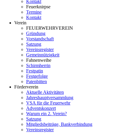
Kontakt
Feuerknirpse
Termine
Kontakt
Verein
FEUERWEHRVEREIN
Gründung
Vorstandschaft
Satzung
Vereinsregister
Gemeinnützigkeit
Fahnenweihe
Schirmherrin
Festpatin
Festgefolge
Patenbitten
Förderverein
Aktuelle Aktivitäten
Jahreshauptversammlung
VSA für die Feuerwehr
Adventskonzert
Warum ein 2. Verein?
Satzung
Mitgliedsbeiträge, Bankverbindung
Vereinsregister