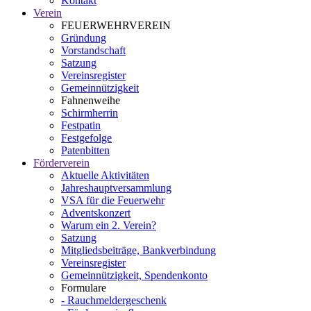
Kontakt
Verein
FEUERWEHRVEREIN
Gründung
Vorstandschaft
Satzung
Vereinsregister
Gemeinnützigkeit
Fahnenweihe
Schirmherrin
Festpatin
Festgefolge
Patenbitten
Förderverein
Aktuelle Aktivitäten
Jahreshauptversammlung
VSA für die Feuerwehr
Adventskonzert
Warum ein 2. Verein?
Satzung
Mitgliedsbeiträge, Bankverbindung
Vereinsregister
Gemeinnützigkeit, Spendenkonto
Formulare
- Rauchmeldergeschenk