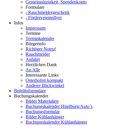
Gemeinnützigkeit, Spendenkonto
Formulare
- Rauchmeldergeschenk
- Fördervereinsflyer
Infos
Impressum
Termine
Terminkalender
Bürgerinfo
Richtiger Notruf
Rauchmelder
Anfahrt
Herzlichen Dank
An Alle
Interessante Links
Osterhofen kompakt
Anderer Blickwinkel
Beitrittsformulare
Buchungskalender
Bilder Materialien
Buchungskalender Hüpfburg/Auto`s
Buchungsformular
Bilder Kühlanhänger
Buchungskalender Kühlanhänger