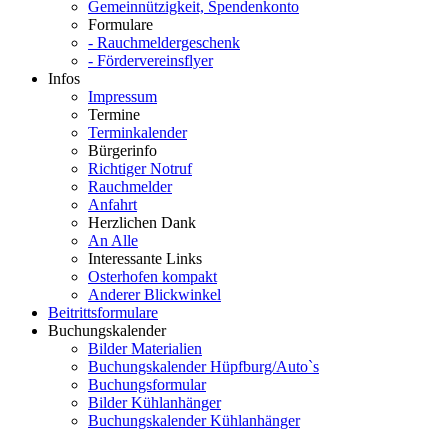
Gemeinnützigkeit, Spendenkonto
Formulare
- Rauchmeldergeschenk
- Fördervereinsflyer
Infos
Impressum
Termine
Terminkalender
Bürgerinfo
Richtiger Notruf
Rauchmelder
Anfahrt
Herzlichen Dank
An Alle
Interessante Links
Osterhofen kompakt
Anderer Blickwinkel
Beitrittsformulare
Buchungskalender
Bilder Materialien
Buchungskalender Hüpfburg/Auto`s
Buchungsformular
Bilder Kühlanhänger
Buchungskalender Kühlanhänger