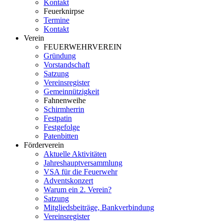
Kontakt
Feuerknirpse
Termine
Kontakt
Verein
FEUERWEHRVEREIN
Gründung
Vorstandschaft
Satzung
Vereinsregister
Gemeinnützigkeit
Fahnenweihe
Schirmherrin
Festpatin
Festgefolge
Patenbitten
Förderverein
Aktuelle Aktivitäten
Jahreshauptversammlung
VSA für die Feuerwehr
Adventskonzert
Warum ein 2. Verein?
Satzung
Mitgliedsbeiträge, Bankverbindung
Vereinsregister