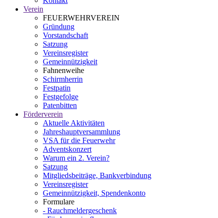
Kontakt
Verein
FEUERWEHRVEREIN
Gründung
Vorstandschaft
Satzung
Vereinsregister
Gemeinnützigkeit
Fahnenweihe
Schirmherrin
Festpatin
Festgefolge
Patenbitten
Förderverein
Aktuelle Aktivitäten
Jahreshauptversammlung
VSA für die Feuerwehr
Adventskonzert
Warum ein 2. Verein?
Satzung
Mitgliedsbeiträge, Bankverbindung
Vereinsregister
Gemeinnützigkeit, Spendenkonto
Formulare
- Rauchmeldergeschenk