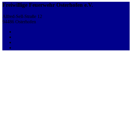
Freiwillige Feuerwehr Osterhofen e.V.
Alfred-Sell-Straße 12
94486 Osterhofen