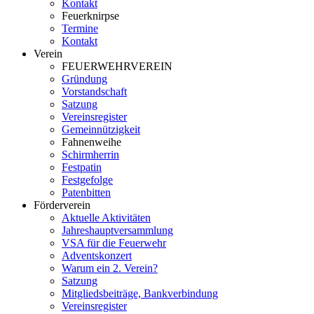
Kontakt
Feuerknirpse
Termine
Kontakt
Verein
FEUERWEHRVEREIN
Gründung
Vorstandschaft
Satzung
Vereinsregister
Gemeinnützigkeit
Fahnenweihe
Schirmherrin
Festpatin
Festgefolge
Patenbitten
Förderverein
Aktuelle Aktivitäten
Jahreshauptversammlung
VSA für die Feuerwehr
Adventskonzert
Warum ein 2. Verein?
Satzung
Mitgliedsbeiträge, Bankverbindung
Vereinsregister