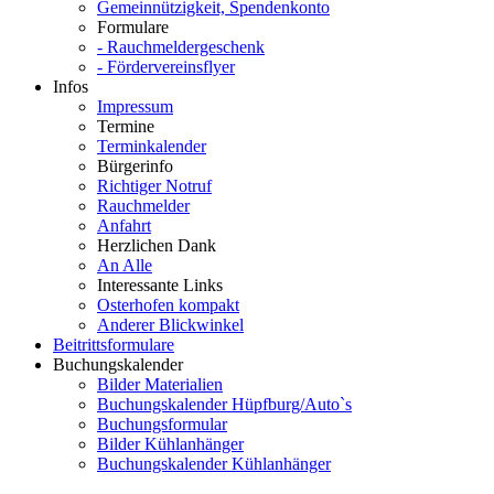
Gemeinnützigkeit, Spendenkonto
Formulare
- Rauchmeldergeschenk
- Fördervereinsflyer
Infos
Impressum
Termine
Terminkalender
Bürgerinfo
Richtiger Notruf
Rauchmelder
Anfahrt
Herzlichen Dank
An Alle
Interessante Links
Osterhofen kompakt
Anderer Blickwinkel
Beitrittsformulare
Buchungskalender
Bilder Materialien
Buchungskalender Hüpfburg/Auto`s
Buchungsformular
Bilder Kühlanhänger
Buchungskalender Kühlanhänger