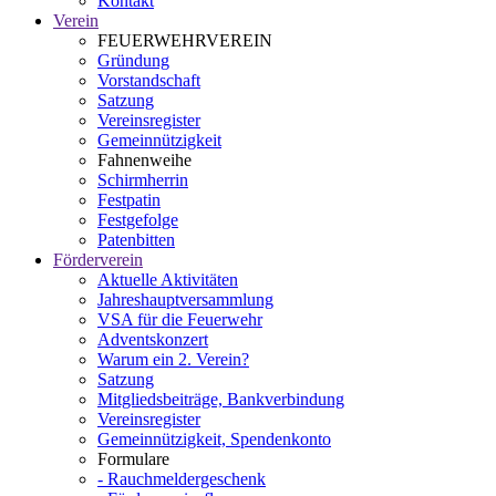
Kontakt
Verein
FEUERWEHRVEREIN
Gründung
Vorstandschaft
Satzung
Vereinsregister
Gemeinnützigkeit
Fahnenweihe
Schirmherrin
Festpatin
Festgefolge
Patenbitten
Förderverein
Aktuelle Aktivitäten
Jahreshauptversammlung
VSA für die Feuerwehr
Adventskonzert
Warum ein 2. Verein?
Satzung
Mitgliedsbeiträge, Bankverbindung
Vereinsregister
Gemeinnützigkeit, Spendenkonto
Formulare
- Rauchmeldergeschenk