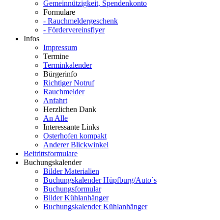
Gemeinnützigkeit, Spendenkonto
Formulare
- Rauchmeldergeschenk
- Fördervereinsflyer
Infos
Impressum
Termine
Terminkalender
Bürgerinfo
Richtiger Notruf
Rauchmelder
Anfahrt
Herzlichen Dank
An Alle
Interessante Links
Osterhofen kompakt
Anderer Blickwinkel
Beitrittsformulare
Buchungskalender
Bilder Materialien
Buchungskalender Hüpfburg/Auto`s
Buchungsformular
Bilder Kühlanhänger
Buchungskalender Kühlanhänger