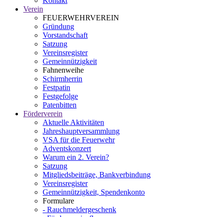
Kontakt
Verein
FEUERWEHRVEREIN
Gründung
Vorstandschaft
Satzung
Vereinsregister
Gemeinnützigkeit
Fahnenweihe
Schirmherrin
Festpatin
Festgefolge
Patenbitten
Förderverein
Aktuelle Aktivitäten
Jahreshauptversammlung
VSA für die Feuerwehr
Adventskonzert
Warum ein 2. Verein?
Satzung
Mitgliedsbeiträge, Bankverbindung
Vereinsregister
Gemeinnützigkeit, Spendenkonto
Formulare
- Rauchmeldergeschenk