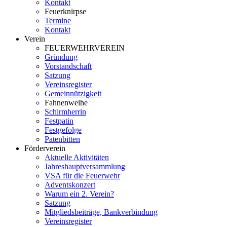
Kontakt
Feuerknirpse
Termine
Kontakt
Verein
FEUERWEHRVEREIN
Gründung
Vorstandschaft
Satzung
Vereinsregister
Gemeinnützigkeit
Fahnenweihe
Schirmherrin
Festpatin
Festgefolge
Patenbitten
Förderverein
Aktuelle Aktivitäten
Jahreshauptversammlung
VSA für die Feuerwehr
Adventskonzert
Warum ein 2. Verein?
Satzung
Mitgliedsbeiträge, Bankverbindung
Vereinsregister