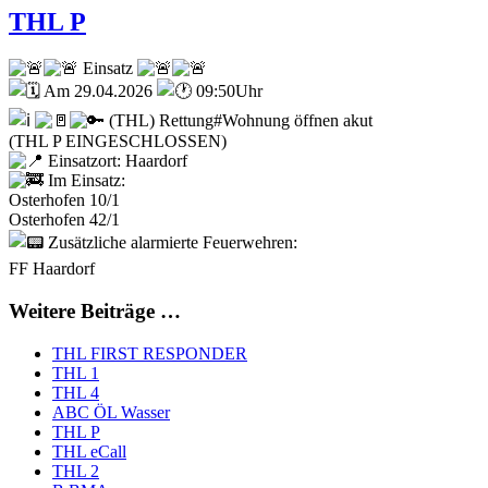
THL P
Einsatz
Am 29.04.2026
09:50Uhr
(THL) Rettung#Wohnung öffnen akut
(THL P EINGESCHLOSSEN)
Einsatzort: Haardorf
Im Einsatz:
Osterhofen 10/1
Osterhofen 42/1
Zusätzliche alarmierte Feuerwehren:
FF Haardorf
Weitere Beiträge …
THL FIRST RESPONDER
THL 1
THL 4
ABC ÖL Wasser
THL P
THL eCall
THL 2