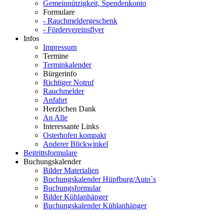
Gemeinnützigkeit, Spendenkonto
Formulare
- Rauchmeldergeschenk
- Fördervereinsflyer
Infos
Impressum
Termine
Terminkalender
Bürgerinfo
Richtiger Notruf
Rauchmelder
Anfahrt
Herzlichen Dank
An Alle
Interessante Links
Osterhofen kompakt
Anderer Blickwinkel
Beitrittsformulare
Buchungskalender
Bilder Materialien
Buchungskalender Hüpfburg/Auto`s
Buchungsformular
Bilder Kühlanhänger
Buchungskalender Kühlanhänger