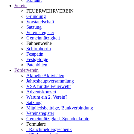
Kontakt
Verein
FEUERWEHRVEREIN
Gründung
Vorstandschaft
Satzung
Vereinsregister
Gemeinnützigkeit
Fahnenweihe
Schirmherrin
Festpatin
Festgefolge
Patenbitten
Förderverein
Aktuelle Aktivitäten
Jahreshauptversammlung
VSA für die Feuerwehr
Adventskonzert
Warum ein 2. Verein?
Satzung
Mitgliedsbeiträge, Bankverbindung
Vereinsregister
Gemeinnützigkeit, Spendenkonto
Formulare
- Rauchmeldergeschenk