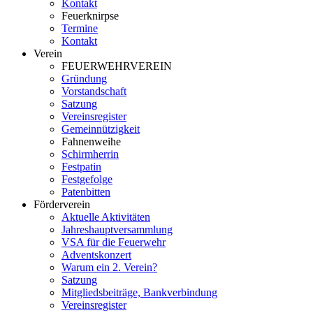
Kontakt
Feuerknirpse
Termine
Kontakt
Verein
FEUERWEHRVEREIN
Gründung
Vorstandschaft
Satzung
Vereinsregister
Gemeinnützigkeit
Fahnenweihe
Schirmherrin
Festpatin
Festgefolge
Patenbitten
Förderverein
Aktuelle Aktivitäten
Jahreshauptversammlung
VSA für die Feuerwehr
Adventskonzert
Warum ein 2. Verein?
Satzung
Mitgliedsbeiträge, Bankverbindung
Vereinsregister