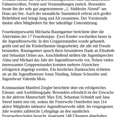
Fahnenweihen, Festen und Veranstaltungen zurück. Besonders
freute ihn der sehr gut angenommene „1. Südtiroler Abend“ am
Haus am See. Auch der monatliche Stammtisch erfreut sich großer
Beliebtheit und bringt Jung und Alt zusammen. Der Vorsitzende
dankte allen Mitgliedern für ihre tatkräftige Unterstützung.
Feuerknirpsewartin Michaela Baumgartner berichtete über die
Aktivitäten der 17 Feuerknirpse. Zwei Kinder wechselten heuer in
die Jugendfeuerwehr. In den Gruppenstunden wurde gebastelt,
geübt und auf die Kinderflamme hingearbeitet, die alle mit Freude
bestanden. Baumgartner sprach ihren besonderen Dank an Elisabeth
und Sebastian Ortner aus. Anschließend stellten die Jugendsprecher
Alina und Michael das Jahr der Jugendfeuerwehr vor. Neben vielen
interessanten Gruppenstunden konnten mehrere Abzeichen
erfolgreich abgelegt werden. Ein herzliches Dankeschön richteten
sie an die Jugendbetreuer Jonas Ninding, Juliane Schneider und
Jugendwart Valentin Mois.
Kommandant Manfred Ziegler berichtete über ein erfolgreiches
Einsatz- und Ausbildungsjahr. Besonders erfreulich ist der Zuwachs
in der aktiven Mannschaft: Max Ertl, Sebastian Schmidt und Jana
Streuf traten neu ein, sodass die Feuerwehr Osterhofen nun 114
aktive Mitglieder inklusive Jugendfeuerwehr zählt. Im vergangenen
Jahr wurden zahlreiche Lehrgänge an den staatlichen
Feuerwehrschulen besucht, insgesamt 148 Übungen abgehalten