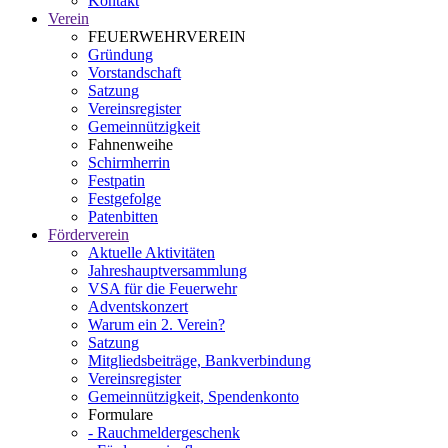
Kontakt
Verein
FEUERWEHRVEREIN
Gründung
Vorstandschaft
Satzung
Vereinsregister
Gemeinnützigkeit
Fahnenweihe
Schirmherrin
Festpatin
Festgefolge
Patenbitten
Förderverein
Aktuelle Aktivitäten
Jahreshauptversammlung
VSA für die Feuerwehr
Adventskonzert
Warum ein 2. Verein?
Satzung
Mitgliedsbeiträge, Bankverbindung
Vereinsregister
Gemeinnützigkeit, Spendenkonto
Formulare
- Rauchmeldergeschenk