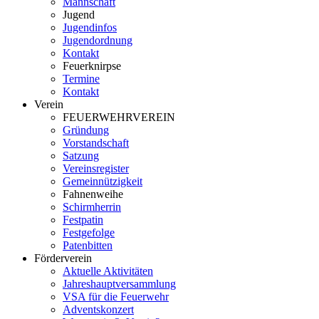
Mannschaft
Jugend
Jugendinfos
Jugendordnung
Kontakt
Feuerknirpse
Termine
Kontakt
Verein
FEUERWEHRVEREIN
Gründung
Vorstandschaft
Satzung
Vereinsregister
Gemeinnützigkeit
Fahnenweihe
Schirmherrin
Festpatin
Festgefolge
Patenbitten
Förderverein
Aktuelle Aktivitäten
Jahreshauptversammlung
VSA für die Feuerwehr
Adventskonzert