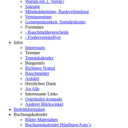
Warum ein 2. Verein?
Satzung
Mitgliedsbeiträge, Bankverbindung
Vereinsregister
Gemeinnützigkeit, Spendenkonto
Formulare
- Rauchmeldergeschenk
- Fördervereinsflyer
Infos
Impressum
Termine
Terminkalender
Bürgerinfo
Richtiger Notruf
Rauchmelder
Anfahrt
Herzlichen Dank
An Alle
Interessante Links
Osterhofen kompakt
Anderer Blickwinkel
Beitrittsformulare
Buchungskalender
Bilder Materialien
Buchungskalender Hüpfburg/Auto`s