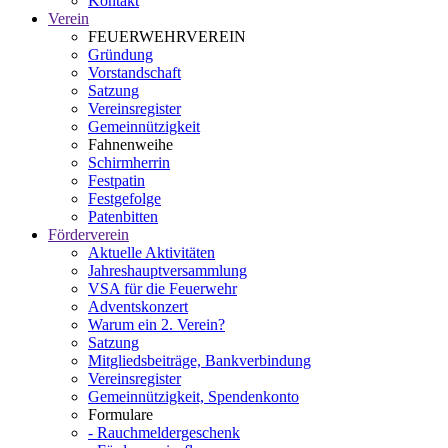
Kontakt
Verein
FEUERWEHRVEREIN
Gründung
Vorstandschaft
Satzung
Vereinsregister
Gemeinnützigkeit
Fahnenweihe
Schirmherrin
Festpatin
Festgefolge
Patenbitten
Förderverein
Aktuelle Aktivitäten
Jahreshauptversammlung
VSA für die Feuerwehr
Adventskonzert
Warum ein 2. Verein?
Satzung
Mitgliedsbeiträge, Bankverbindung
Vereinsregister
Gemeinnützigkeit, Spendenkonto
Formulare
- Rauchmeldergeschenk