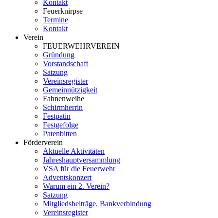
Kontakt
Feuerknirpse
Termine
Kontakt
Verein
FEUERWEHRVEREIN
Gründung
Vorstandschaft
Satzung
Vereinsregister
Gemeinnützigkeit
Fahnenweihe
Schirmherrin
Festpatin
Festgefolge
Patenbitten
Förderverein
Aktuelle Aktivitäten
Jahreshauptversammlung
VSA für die Feuerwehr
Adventskonzert
Warum ein 2. Verein?
Satzung
Mitgliedsbeiträge, Bankverbindung
Vereinsregister