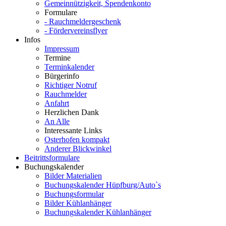
Gemeinnützigkeit, Spendenkonto
Formulare
- Rauchmeldergeschenk
- Fördervereinsflyer
Infos
Impressum
Termine
Terminkalender
Bürgerinfo
Richtiger Notruf
Rauchmelder
Anfahrt
Herzlichen Dank
An Alle
Interessante Links
Osterhofen kompakt
Anderer Blickwinkel
Beitrittsformulare
Buchungskalender
Bilder Materialien
Buchungskalender Hüpfburg/Auto`s
Buchungsformular
Bilder Kühlanhänger
Buchungskalender Kühlanhänger