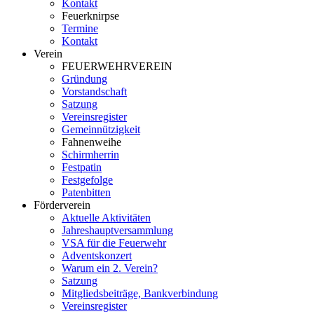
Kontakt
Feuerknirpse
Termine
Kontakt
Verein
FEUERWEHRVEREIN
Gründung
Vorstandschaft
Satzung
Vereinsregister
Gemeinnützigkeit
Fahnenweihe
Schirmherrin
Festpatin
Festgefolge
Patenbitten
Förderverein
Aktuelle Aktivitäten
Jahreshauptversammlung
VSA für die Feuerwehr
Adventskonzert
Warum ein 2. Verein?
Satzung
Mitgliedsbeiträge, Bankverbindung
Vereinsregister