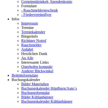
Gemeinnützigkeit, Spendenkonto
Formulare
- Rauchmeldergeschenk
- Fördervereinsflyer
Infos
Impressum
Termine
Terminkalender
Bürgerinfo
Richtiger Notruf
Rauchmelder
Anfahrt
Herzlichen Dank
An Alle
Interessante Links
Osterhofen kompakt
Anderer Blickwinkel
Beitrittsformulare
Buchungskalender
Bilder Materialien
Buchungskalender Hüpfburg/Auto`s
Buchungsformular
Bilder Kühlanhänger
Buchungskalender Kühlanhänger