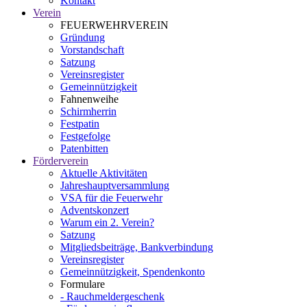
Kontakt
Verein
FEUERWEHRVEREIN
Gründung
Vorstandschaft
Satzung
Vereinsregister
Gemeinnützigkeit
Fahnenweihe
Schirmherrin
Festpatin
Festgefolge
Patenbitten
Förderverein
Aktuelle Aktivitäten
Jahreshauptversammlung
VSA für die Feuerwehr
Adventskonzert
Warum ein 2. Verein?
Satzung
Mitgliedsbeiträge, Bankverbindung
Vereinsregister
Gemeinnützigkeit, Spendenkonto
Formulare
- Rauchmeldergeschenk