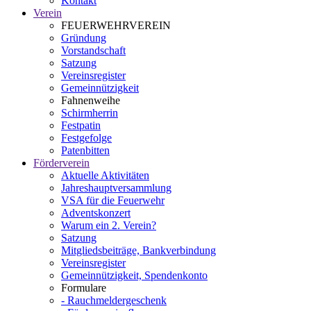
Kontakt
Verein
FEUERWEHRVEREIN
Gründung
Vorstandschaft
Satzung
Vereinsregister
Gemeinnützigkeit
Fahnenweihe
Schirmherrin
Festpatin
Festgefolge
Patenbitten
Förderverein
Aktuelle Aktivitäten
Jahreshauptversammlung
VSA für die Feuerwehr
Adventskonzert
Warum ein 2. Verein?
Satzung
Mitgliedsbeiträge, Bankverbindung
Vereinsregister
Gemeinnützigkeit, Spendenkonto
Formulare
- Rauchmeldergeschenk