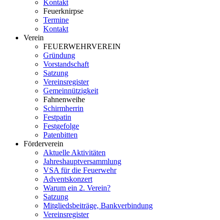
Kontakt
Feuerknirpse
Termine
Kontakt
Verein
FEUERWEHRVEREIN
Gründung
Vorstandschaft
Satzung
Vereinsregister
Gemeinnützigkeit
Fahnenweihe
Schirmherrin
Festpatin
Festgefolge
Patenbitten
Förderverein
Aktuelle Aktivitäten
Jahreshauptversammlung
VSA für die Feuerwehr
Adventskonzert
Warum ein 2. Verein?
Satzung
Mitgliedsbeiträge, Bankverbindung
Vereinsregister