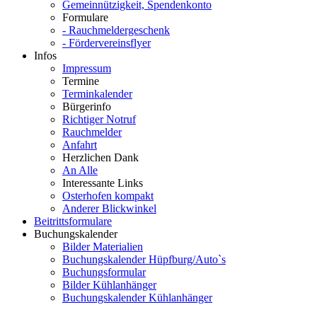
Gemeinnützigkeit, Spendenkonto
Formulare
- Rauchmeldergeschenk
- Fördervereinsflyer
Infos
Impressum
Termine
Terminkalender
Bürgerinfo
Richtiger Notruf
Rauchmelder
Anfahrt
Herzlichen Dank
An Alle
Interessante Links
Osterhofen kompakt
Anderer Blickwinkel
Beitrittsformulare
Buchungskalender
Bilder Materialien
Buchungskalender Hüpfburg/Auto`s
Buchungsformular
Bilder Kühlanhänger
Buchungskalender Kühlanhänger