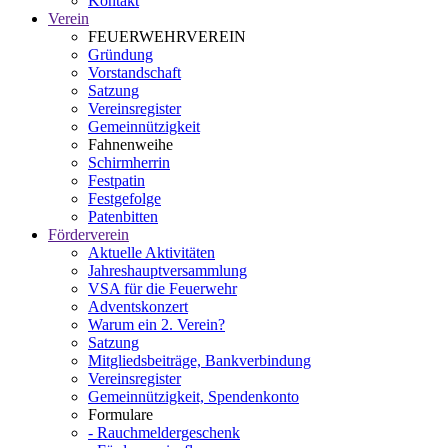
Kontakt
Verein
FEUERWEHRVEREIN
Gründung
Vorstandschaft
Satzung
Vereinsregister
Gemeinnützigkeit
Fahnenweihe
Schirmherrin
Festpatin
Festgefolge
Patenbitten
Förderverein
Aktuelle Aktivitäten
Jahreshauptversammlung
VSA für die Feuerwehr
Adventskonzert
Warum ein 2. Verein?
Satzung
Mitgliedsbeiträge, Bankverbindung
Vereinsregister
Gemeinnützigkeit, Spendenkonto
Formulare
- Rauchmeldergeschenk