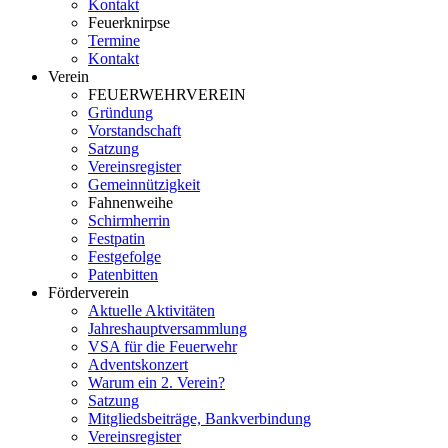
Kontakt
Feuerknirpse
Termine
Kontakt
Verein
FEUERWEHRVEREIN
Gründung
Vorstandschaft
Satzung
Vereinsregister
Gemeinnützigkeit
Fahnenweihe
Schirmherrin
Festpatin
Festgefolge
Patenbitten
Förderverein
Aktuelle Aktivitäten
Jahreshauptversammlung
VSA für die Feuerwehr
Adventskonzert
Warum ein 2. Verein?
Satzung
Mitgliedsbeiträge, Bankverbindung
Vereinsregister