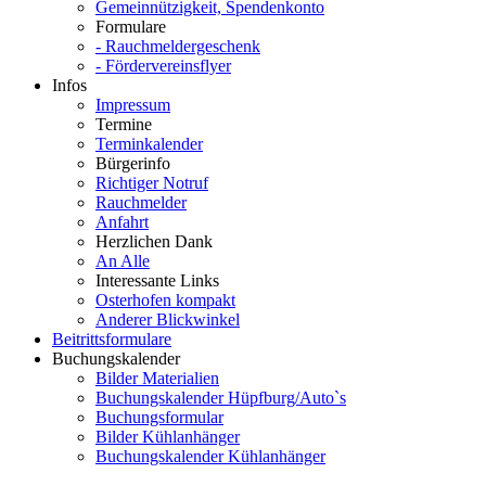
Gemeinnützigkeit, Spendenkonto
Formulare
- Rauchmeldergeschenk
- Fördervereinsflyer
Infos
Impressum
Termine
Terminkalender
Bürgerinfo
Richtiger Notruf
Rauchmelder
Anfahrt
Herzlichen Dank
An Alle
Interessante Links
Osterhofen kompakt
Anderer Blickwinkel
Beitrittsformulare
Buchungskalender
Bilder Materialien
Buchungskalender Hüpfburg/Auto`s
Buchungsformular
Bilder Kühlanhänger
Buchungskalender Kühlanhänger